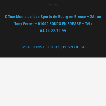
Office Municipal des Sports de Bourg en Bresse – 2A rue
Tony Ferret – 01000 BOURG EN BRESSE – Tél :
04.74.22.74.99
MENTIONS LÉGALES
|
PLAN DU SITE