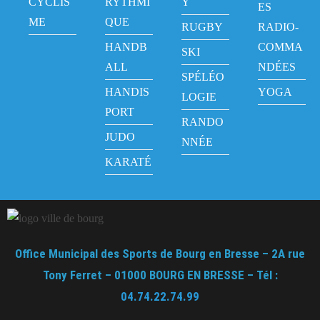
CYCLIS
RYTHMI
Y
ES
ME
QUE
RUGBY
RADIO-
HANDB
COMMA
SKI
ALL
NDÉES
SPÉLÉO
HANDIS
YOGA
LOGIE
PORT
RANDO
JUDO
NNÉE
KARATÉ
Office Municipal des Sports de Bourg en Bresse – 2A rue
Tony Ferret – 01000 BOURG EN BRESSE – Tél :
04.74.22.74.99