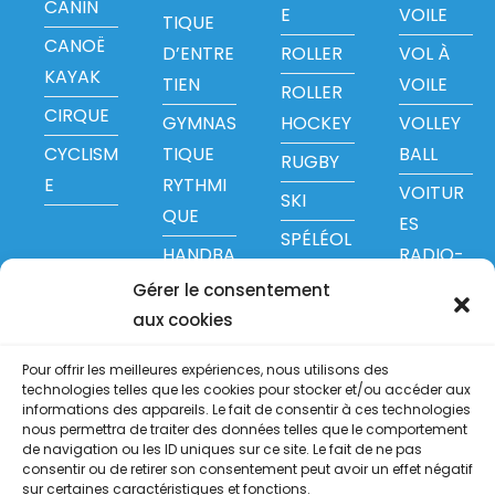
CANIN
E
VOILE
TIQUE
CANOË
D’ENTRE
ROLLER
VOL À
KAYAK
TIEN
VOILE
ROLLER
CIRQUE
GYMNAS
HOCKEY
VOLLEY
CYCLISM
TIQUE
BALL
RUGBY
E
RYTHMI
VOITUR
SKI
QUE
ES
SPÉLÉOL
HANDBA
RADIO-
OGIE
LL
COMMA
Gérer le consentement
RANDO
NDÉES
aux cookies
HANDIS
NNÉE
PORT
YOGA
Pour offrir les meilleures expériences, nous utilisons des
technologies telles que les cookies pour stocker et/ou accéder aux
JUDO
informations des appareils. Le fait de consentir à ces technologies
nous permettra de traiter des données telles que le comportement
KARATÉ
de navigation ou les ID uniques sur ce site. Le fait de ne pas
consentir ou de retirer son consentement peut avoir un effet négatif
sur certaines caractéristiques et fonctions.