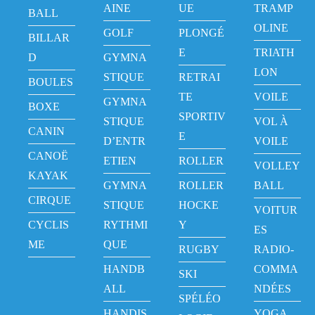
AINE
UE
TRAMP
BALL
OLINE
GOLF
PLONGÉ
BILLAR
E
TRIATH
D
GYMNA
LON
STIQUE
RETRAI
BOULES
TE
VOILE
GYMNA
BOXE
SPORTIV
STIQUE
VOL À
CANIN
E
D’ENTR
VOILE
CANOË
ETIEN
ROLLER
VOLLEY
KAYAK
GYMNA
ROLLER
BALL
CIRQUE
STIQUE
HOCKE
VOITUR
CYCLIS
RYTHMI
Y
ES
ME
QUE
RUGBY
RADIO-
HANDB
COMMA
SKI
ALL
NDÉES
SPÉLÉO
HANDIS
YOGA