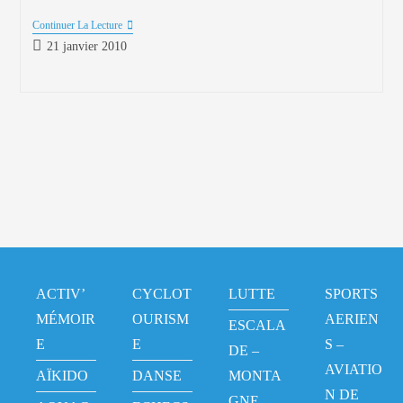
Continuer La Lecture
21 janvier 2010
ACTIV’
CYCLOT
LUTTE
SPORTS
MÉMOIR
OURISM
AERIEN
ESCALA
E
E
S –
DE –
AVIATIO
AÏKIDO
DANSE
MONTA
N DE
GNE