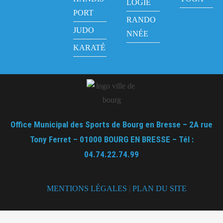
LOGIE
PORT
RANDO
JUDO
NNÉE
KARATÉ
Office Municipal des Sports de Bourg en Bresse – 2A rue
Tony Ferret – 01000 BOURG EN BRESSE – Tél :
04.74.22.74.99
MENTIONS LÉGALES
|
PLAN DU SITE