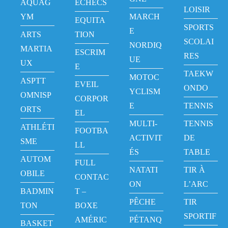
AQUAG
ECHECS
LOISIR
YM
MARCH
EQUITA
SPORTS
E
ARTS
TION
SCOLAI
NORDIQ
MARTIA
ESCRIM
RES
UE
UX
E
TAEKW
MOTOC
ASPTT
EVEIL
ONDO
YCLISM
OMNISP
CORPOR
E
TENNIS
ORTS
EL
MULTI-
TENNIS
ATHLÉTI
FOOTBA
ACTIVIT
DE
SME
LL
ÉS
TABLE
AUTOM
FULL
NATATI
TIR À
OBILE
CONTAC
ON
L’ARC
BADMIN
T –
PÊCHE
TIR
TON
BOXE
SPORTIF
AMÉRIC
PÉTANQ
BASKET