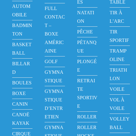
ÉS
TABLE
AUTOM
FULL
NATATI
TIR À
OBILE
CONTAC
ON
L’ARC
BADMIN
T –
PÊCHE
TIR
TON
BOXE
SPORTIF
AMÉRIC
PÉTANQ
BASKET
AINE
UE
TRAMP
BALL
OLINE
GOLF
PLONGÉ
BILLAR
E
TRIATH
D
GYMNA
LON
STIQUE
RETRAI
BOULES
TE
VOILE
GYMNA
BOXE
SPORTIV
STIQUE
VOL À
CANIN
E
D’ENTR
VOILE
CANOË
ETIEN
ROLLER
VOLLEY
KAYAK
GYMNA
ROLLER
BALL
CIRQUE
STIQUE
HOCKE