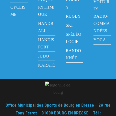
VOITUR
CYCLIS
RYTHMI
Y
ES
ME
QUE
RUGBY
RADIO-
HANDB
COMMA
SKI
ALL
NDÉES
SPÉLÉO
HANDIS
YOGA
LOGIE
PORT
RANDO
JUDO
NNÉE
KARATÉ
Office Municipal des Sports de Bourg en Bresse – 2A rue
Tony Ferret – 01000 BOURG EN BRESSE – Tél :