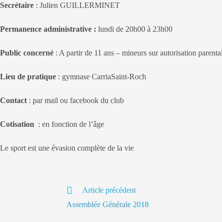
Secrétaire
: Julien GUILLERMINET
Permanence administrative :
lundi de 20h00 à 23h00
Public concerné
: A partir de 11 ans – mineurs sur autorisation parental
Lieu de pratique
: gymnase CarriaSaint-Roch
Contact
: par mail ou facebook du club
Cotisation
: en fonction de l’âge
Le sport est une évasion complète de la vie
Read
Article précédent
more
Assemblée Générale 2018
articles