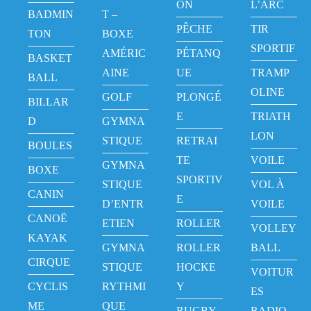
ON
L’ARC
BADMIN
T –
PÊCHE
TIR
TON
BOXE
SPORTIF
AMÉRIC
PÉTANQ
BASKET
AINE
UE
TRAMP
BALL
OLINE
GOLF
PLONGÉ
BILLAR
E
TRIATH
D
GYMNA
LON
STIQUE
RETRAI
BOULES
TE
VOILE
GYMNA
BOXE
SPORTIV
STIQUE
VOL À
CANIN
E
D’ENTR
VOILE
CANOË
ETIEN
ROLLER
VOLLEY
KAYAK
GYMNA
ROLLER
BALL
CIRQUE
STIQUE
HOCKE
VOITUR
CYCLIS
RYTHMI
Y
ES
ME
QUE
RUGBY
RADIO-