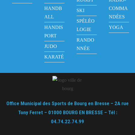
HANDB
COMMA
SKI
ALL
NDÉES
SPÉLÉO
HANDIS
YOGA
LOGIE
PORT
RANDO
JUDO
NNÉE
KARATÉ
Office Municipal des Sports de Bourg en Bresse – 2A rue
Tony Ferret – 01000 BOURG EN BRESSE – Tél :
04.74.22.74.99