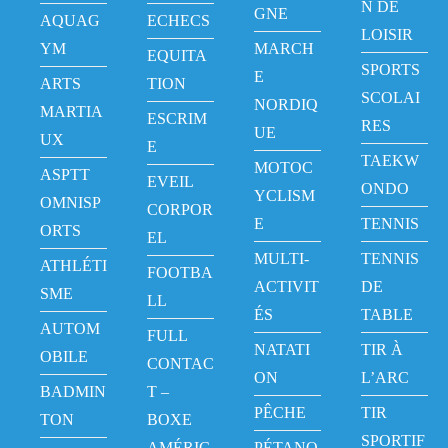
N DE
GNE
AQUAG
ECHECS
LOISIR
YM
MARCH
EQUITA
SPORTS
E
ARTS
TION
SCOLAI
NORDIQ
MARTIA
ESCRIM
RES
UE
UX
E
TAEKW
MOTOC
ASPTT
EVEIL
ONDO
YCLISM
OMNISP
CORPOR
E
TENNIS
ORTS
EL
MULTI-
TENNIS
ATHLÉTI
FOOTBA
ACTIVIT
DE
SME
LL
ÉS
TABLE
AUTOM
FULL
NATATI
TIR À
OBILE
CONTAC
ON
L’ARC
BADMIN
T –
PÊCHE
TIR
TON
BOXE
SPORTIF
AMÉRIC
PÉTANQ