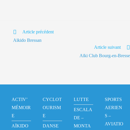
Article précédent
Aïkido Bressan
Article suivant
Aïki Club Bourg-en-Bresse
ACTIV’
CYCLOT
LUTTE
SPORTS
MÉMOIR
OURISM
AERIEN
ESCALA
E
E
S –
DE –
AVIATIO
AÏKIDO
DANSE
MONTA