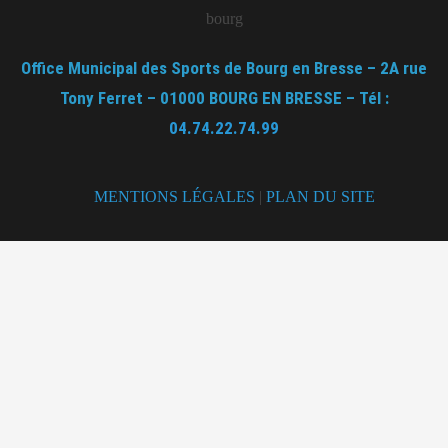
Office Municipal des Sports de Bourg en Bresse – 2A rue
Tony Ferret – 01000 BOURG EN BRESSE – Tél :
04.74.22.74.99
MENTIONS LÉGALES
|
PLAN DU SITE