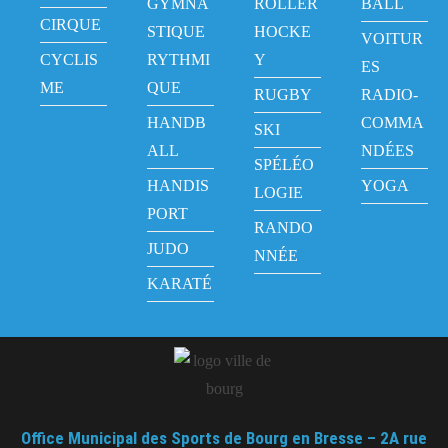
GYMNA
ROLLER
BALL
CIRQUE
STIQUE
HOCKE
VOITUR
CYCLIS
RYTHMI
Y
ES
ME
QUE
RUGBY
RADIO-
HANDB
COMMA
SKI
ALL
NDÉES
SPÉLÉO
HANDIS
YOGA
LOGIE
PORT
RANDO
JUDO
NNÉE
KARATÉ
Office Municipal des Sports de Bourg en Bresse – 2A rue