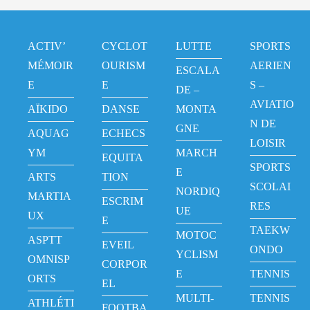
ACTIV’
CYCLOT
LUTTE
SPORTS
MÉMOIR
OURISM
AERIEN
ESCALA
E
E
S –
DE –
AVIATIO
AÏKIDO
DANSE
MONTA
N DE
GNE
AQUAG
ECHECS
LOISIR
YM
MARCH
EQUITA
SPORTS
E
ARTS
TION
SCOLAI
NORDIQ
MARTIA
ESCRIM
RES
UE
UX
E
TAEKW
MOTOC
ASPTT
EVEIL
ONDO
YCLISM
OMNISP
CORPOR
E
TENNIS
ORTS
EL
MULTI-
TENNIS
ATHLÉTI
FOOTBA