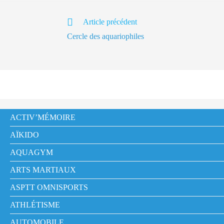
Read
Article précédent
more
Cercle des aquariophiles
articles
ACTIV’MÉMOIRE
AÏKIDO
AQUAGYM
ARTS MARTIAUX
ASPTT OMNISPORTS
ATHLÉTISME
AUTOMOBILE