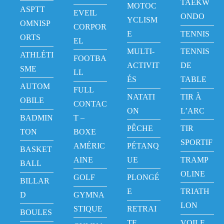
TAEKW
MOTOC
ASPTT
EVEIL
ONDO
YCLISM
OMNISP
CORPOR
E
TENNIS
ORTS
EL
MULTI-
TENNIS
ATHLÉTI
FOOTBA
ACTIVIT
DE
SME
LL
ÉS
TABLE
AUTOM
FULL
NATATI
TIR À
OBILE
CONTAC
ON
L’ARC
BADMIN
T –
PÊCHE
TIR
TON
BOXE
SPORTIF
AMÉRIC
PÉTANQ
BASKET
AINE
UE
TRAMP
BALL
OLINE
GOLF
PLONGÉ
BILLAR
E
TRIATH
D
GYMNA
LON
STIQUE
RETRAI
BOULES
TE
VOILE