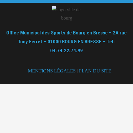
Office Municipal des Sports de Bourg en Bresse – 2A rue
Tony Ferret – 01000 BOURG EN BRESSE – Tél :
04.74.22.74.99
MENTIONS LÉGALES
|
PLAN DU SITE